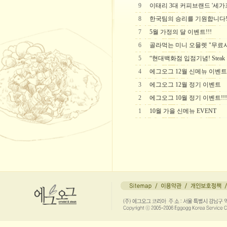
9
이태리 3대 커피브랜드 '세가
8
한국팀의 승리를 기원합니다
7
5월 가정의 달 이벤트!!!
6
골라먹는 미니 오믈렛 "무료시
5
“현대백화점 입점기념! Steak
4
에그오그 12월 신메뉴 이벤트!
3
에그오그 12월 정기 이벤트
2
에그오그 10월 정기 이벤트!!!
1
10월 가을 신메뉴 EVENT