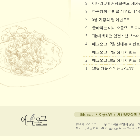
9
이태리 3대 커피브랜드 '세가
8
한국팀의 승리를 기원합니다
7
5월 가정의 달 이벤트!!!
6
골라먹는 미니 오믈렛 "무료시
5
“현대백화점 입점기념! Steak
4
에그오그 12월 신메뉴 이벤트!
3
에그오그 12월 정기 이벤트
2
에그오그 10월 정기 이벤트!!!
1
10월 가을 신메뉴 EVENT