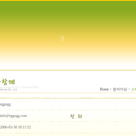
Home
> 참여마당 >
스
eggogg
info@eggogg.com
2006-03-30 18:11:52