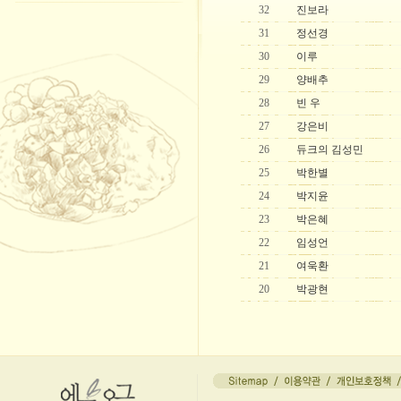
32
진보라
31
정선경
30
이루
29
양배추
28
빈 우
27
강은비
26
듀크의 김성민
25
박한별
24
박지윤
23
박은혜
22
임성언
21
여욱환
20
박광현